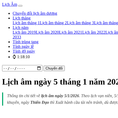
Lịch Âm
Chuyển đổi lịch âm dương
Lịch tháng
Lịch âm tháng 1
Lịch âm tháng 2
Lịch âm tháng 3
Lịch âm tháng
Lịch năm
Lịch âm 2019
Lịch âm 2020
Lịch âm 2021
Lịch âm 2022
Lịch â
2033
Tính trùng tang
Tính ngày lễ
Tính 49 ngày
⌚ 1:18:11
Chuyển đổi
Lịch âm ngày 5 tháng 1 năm 20
Thông tin chi tiết về
lịch âm ngày 5/1/2026
. Theo lịch vạn niên, 
khuyên, ngày
Thiên Đạo
thì Xuất hành cầu tài nên tránh, dù được