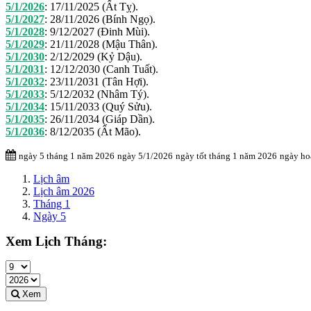
5/1/2026
:
17/11/2025 (Ất Tỵ).
5/1/2027
:
28/11/2026 (Bính Ngọ).
5/1/2028
:
9/12/2027 (Đinh Mùi).
5/1/2029
:
21/11/2028 (Mậu Thân).
5/1/2030
:
2/12/2029 (Kỷ Dậu).
5/1/2031
:
12/12/2030 (Canh Tuất).
5/1/2032
:
23/11/2031 (Tân Hợi).
5/1/2033
:
5/12/2032 (Nhâm Tý).
5/1/2034
:
15/11/2033 (Quý Sửu).
5/1/2035
:
26/11/2034 (Giáp Dần).
5/1/2036
:
8/12/2035 (Ất Mão).
ngày 5 tháng 1 năm 2026
ngày 5/1/2026
ngày tốt tháng 1 năm 2026
ngày ho
Lịch âm
Lịch âm 2026
Tháng 1
Ngày 5
Xem Lịch Tháng:
Xem