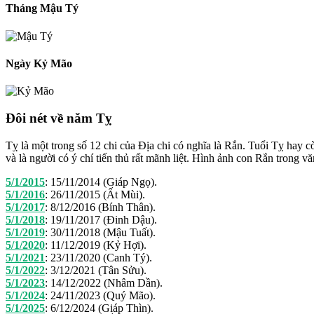
Tháng Mậu Tý
Ngày Kỷ Mão
Đôi nét về năm Tỵ
Tỵ là một trong số 12 chi của Địa chi có nghĩa là Rắn. Tuổi Tỵ hay c
và là người có ý chí tiến thủ rất mãnh liệt. Hình ảnh con Rắn trong
5/1/2015
:
15/11/2014 (Giáp Ngọ).
5/1/2016
:
26/11/2015 (Ất Mùi).
5/1/2017
:
8/12/2016 (Bính Thân).
5/1/2018
:
19/11/2017 (Đinh Dậu).
5/1/2019
:
30/11/2018 (Mậu Tuất).
5/1/2020
:
11/12/2019 (Kỷ Hợi).
5/1/2021
:
23/11/2020 (Canh Tý).
5/1/2022
:
3/12/2021 (Tân Sửu).
5/1/2023
:
14/12/2022 (Nhâm Dần).
5/1/2024
:
24/11/2023 (Quý Mão).
5/1/2025
:
6/12/2024 (Giáp Thìn).