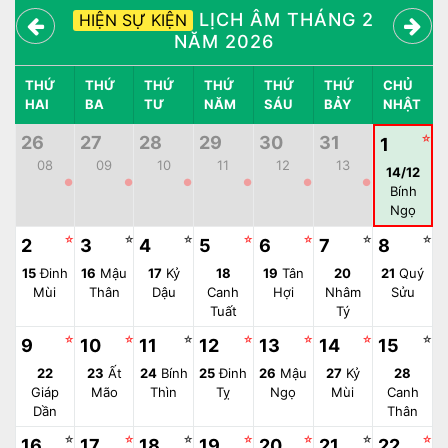
LỊCH ÂM THÁNG 2
HIỆN SỰ KIỆN
NĂM 2026
THỨ
THỨ
THỨ
THỨ
THỨ
THỨ
CHỦ
HAI
BA
TƯ
NĂM
SÁU
BẢY
NHẬT
26
27
28
29
30
31
☆
1
08
09
10
11
12
13
14/12
●
●
●
●
●
●
Bính
Ngọ
☆
☆
☆
☆
☆
☆
☆
2
3
4
5
6
7
8
15
Đinh
16
Mậu
17
Kỷ
18
19
Tân
20
21
Quý
Mùi
Thân
Dậu
Canh
Hợi
Nhâm
Sửu
Tuất
Tý
☆
☆
☆
☆
☆
☆
☆
9
10
11
12
13
14
15
22
23
Ất
24
Bính
25
Đinh
26
Mậu
27
Kỷ
28
Giáp
Mão
Thìn
Tỵ
Ngọ
Mùi
Canh
Dần
Thân
☆
☆
☆
☆
☆
☆
☆
16
17
18
19
20
21
22