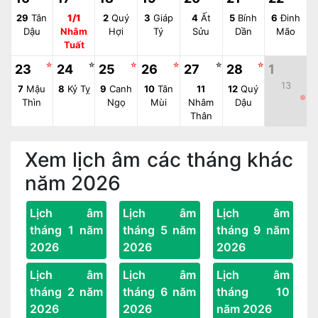
29
Tân
1/1
2
Quý
3
Giáp
4
Ất
5
Bính
6
Đinh
Dậu
Nhâm
Hợi
Tý
Sửu
Dần
Mão
Tuất
☆
☆
☆
☆
☆
☆
23
24
25
26
27
28
1
13
7
Mậu
8
Kỷ Tỵ
9
Canh
10
Tân
11
12
Quý
●
Thìn
Ngọ
Mùi
Nhâm
Dậu
Thân
Xem lịch âm các tháng khác
năm 2026
Lịch âm
Lịch âm
Lịch âm
tháng 1 năm
tháng 5 năm
tháng 9 năm
2026
2026
2026
Lịch âm
Lịch âm
Lịch âm
tháng 2 năm
tháng 6 năm
tháng 10
2026
2026
năm 2026