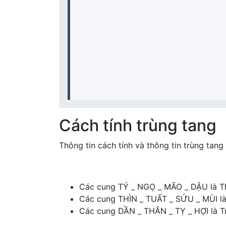
Cách tính trùng tang
Thông tin cách tính và thông tin trùng tan
Các cung TÝ _ NGỌ _ MÃO _ DẬU là Th
Các cung THÌN _ TUẤT _ SỬU _ MÙI l
Các cung DẦN _ THÂN _ TỴ _ HỢI là T