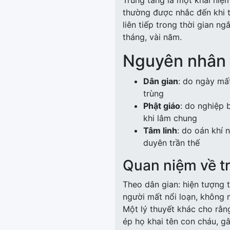
Trùng tang là một khái niệ
thường được nhắc đến khi t
liên tiếp trong thời gian ngắ
tháng, vài năm.
Nguyên nhân 
Dân gian
: do ngày mất
trùng
Phật giáo
: do nghiệp 
khi lâm chung
Tâm linh
: do oán khí 
duyên trần thế
Quan niệm về t
Theo dân gian: hiện tượng 
người mất nổi loạn, không 
Một lý thuyết khác cho rằng
ép họ khai tên con cháu, g