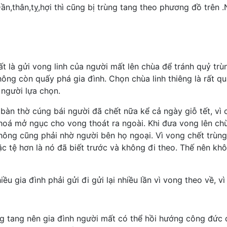
n,thân,tỵ,hợi thì cũng bị trùng tang theo phương đồ trên 
 là gửi vong linh của người mất lên chùa để tránh quỷ trùn
không còn quấy phá gia đình. Chọn chùa linh thiêng là rất 
người lựa chọn.
 bàn thờ cúng bái người đã chết nữa kể cả ngày giỗ tết, vì
khoá mở ngục cho vong thoát ra ngoài. Khi đưa vong lên ch
không cũng phải nhờ người bên họ ngoại. Vì vong chết trùn
ặc tệ hơn là nó đã biết trước và không đi theo. Thế nên k
u gia đình phải gửi đi gửi lại nhiều lần vì vong theo về, 
ng tang nên gia đình người mất có thể hồi hướng công đức 