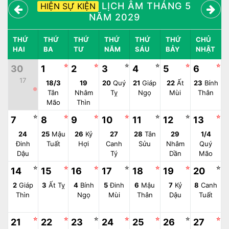
LỊCH ÂM THÁNG 5
HIỆN SỰ KIỆN
NĂM 2029
THỨ
THỨ
THỨ
THỨ
THỨ
THỨ
CHỦ
HAI
BA
TƯ
NĂM
SÁU
BẢY
NHẬT
☆
☆
☆
☆
☆
☆
30
1
2
3
4
5
6
17
18/3
19
20
Quý
21
Giáp
22
Ất
23
Bính
●
Tân
Nhâm
Tỵ
Ngọ
Mùi
Thân
Mão
Thìn
☆
☆
☆
☆
☆
☆
☆
7
8
9
10
11
12
13
24
25
Mậu
26
Kỷ
27
28
Tân
29
1/4
Đinh
Tuất
Hợi
Canh
Sửu
Nhâm
Quý
Dậu
Tý
Dần
Mão
☆
☆
☆
☆
☆
☆
☆
14
15
16
17
18
19
20
2
Giáp
3
Ất Tỵ
4
Bính
5
Đinh
6
Mậu
7
Kỷ
8
Canh
Thìn
Ngọ
Mùi
Thân
Dậu
Tuất
☆
☆
☆
☆
☆
☆
☆
21
22
23
24
25
26
27