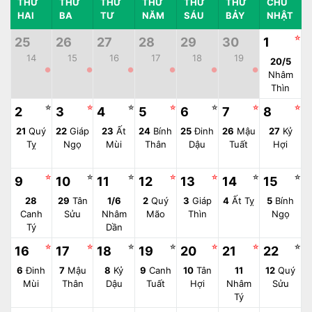
THỨ
THỨ
THỨ
THỨ
THỨ
THỨ
CHỦ
HAI
BA
TƯ
NĂM
SÁU
BẢY
NHẬT
☆
25
26
27
28
29
30
1
14
15
16
17
18
19
20/5
●
●
●
●
●
●
Nhâm
Thìn
☆
☆
☆
☆
☆
☆
☆
2
3
4
5
6
7
8
21
Quý
22
Giáp
23
Ất
24
Bính
25
Đinh
26
Mậu
27
Kỷ
Tỵ
Ngọ
Mùi
Thân
Dậu
Tuất
Hợi
☆
☆
☆
☆
☆
☆
☆
9
10
11
12
13
14
15
28
29
Tân
1/6
2
Quý
3
Giáp
4
Ất Tỵ
5
Bính
Canh
Sửu
Nhâm
Mão
Thìn
Ngọ
Tý
Dần
☆
☆
☆
☆
☆
☆
☆
16
17
18
19
20
21
22
6
Đinh
7
Mậu
8
Kỷ
9
Canh
10
Tân
11
12
Quý
Mùi
Thân
Dậu
Tuất
Hợi
Nhâm
Sửu
Tý