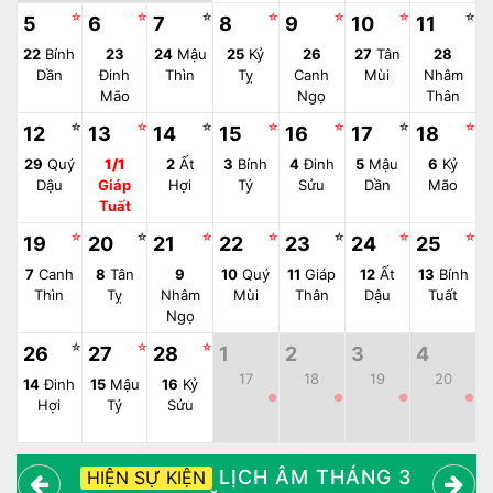
☆
☆
☆
☆
☆
☆
☆
5
6
7
8
9
10
11
22
Bính
23
24
Mậu
25
Kỷ
26
27
Tân
28
Dần
Đinh
Thìn
Tỵ
Canh
Mùi
Nhâm
Mão
Ngọ
Thân
☆
☆
☆
☆
☆
☆
☆
12
13
14
15
16
17
18
29
Quý
1/1
2
Ất
3
Bính
4
Đinh
5
Mậu
6
Kỷ
Dậu
Giáp
Hợi
Tý
Sửu
Dần
Mão
Tuất
☆
☆
☆
☆
☆
☆
☆
19
20
21
22
23
24
25
7
Canh
8
Tân
9
10
Quý
11
Giáp
12
Ất
13
Bính
Thìn
Tỵ
Nhâm
Mùi
Thân
Dậu
Tuất
Ngọ
☆
☆
☆
26
27
28
1
2
3
4
17
18
19
20
14
Đinh
15
Mậu
16
Kỷ
●
●
●
●
Hợi
Tý
Sửu
LỊCH ÂM THÁNG 3
HIỆN SỰ KIỆN