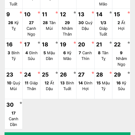
Tuất
Mão
☆
☆
☆
☆
☆
☆
☆
9
10
11
12
13
14
15
26
Kỷ
27
28
Tân
29
30
Quý
1/3
2
Ất
Tỵ
Canh
Mùi
Nhâm
Dậu
Giáp
Hợi
Ngọ
Thân
Tuất
☆
☆
☆
☆
☆
☆
☆
16
17
18
19
20
21
22
3
Bính
4
Đinh
5
Mậu
6
Kỷ
7
Canh
8
Tân
9
Tý
Sửu
Dần
Mão
Thìn
Tỵ
Nhâm
Ngọ
☆
☆
☆
☆
☆
☆
☆
23
24
25
26
27
28
29
10
Quý
11
Giáp
12
Ất
13
Bính
14
Đinh
15
Mậu
16
Kỷ
Mùi
Thân
Dậu
Tuất
Hợi
Tý
Sửu
☆
30
17
Canh
Dần