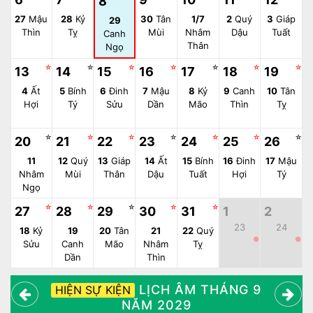
8
27
Mậu
28
Kỷ
30
Tân
1/7
2
Quý
3
Giáp
29
Thìn
Tỵ
Mùi
Nhâm
Dậu
Tuất
Canh
Thân
Ngọ
☆
☆
☆
☆
☆
☆
☆
13
14
15
16
17
18
19
4
Ất
5
Bính
6
Đinh
7
Mậu
8
Kỷ
9
Canh
10
Tân
Hợi
Tý
Sửu
Dần
Mão
Thìn
Tỵ
☆
☆
☆
☆
☆
☆
☆
20
21
22
23
24
25
26
11
12
Quý
13
Giáp
14
Ất
15
Bính
16
Đinh
17
Mậu
Nhâm
Mùi
Thân
Dậu
Tuất
Hợi
Tý
Ngọ
☆
☆
☆
☆
☆
27
28
29
30
31
1
2
23
24
18
Kỷ
19
20
Tân
21
22
Quý
●
●
Sửu
Canh
Mão
Nhâm
Tỵ
Dần
Thìn
LỊCH ÂM THÁNG 9
HIỆN SỰ KIỆN
NĂM 2029