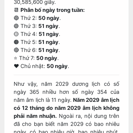
30,585,600 giây.
📆
Phân bố ngày trong tuần:
🔵 Thứ 2:
50 ngày
.
🟢 Thứ 3:
51 ngày
.
🟡 Thứ 4:
51 ngày
.
🟠 Thứ 5:
51 ngày
.
🔴 Thứ 6:
51 ngày
.
⭐ Thứ 7:
50 ngày
.
❤️ Chủ nhật:
50 ngày
.
Như vậy, năm 2029 dương lịch có số
ngày 365 nhiều hơn số ngày 354 của
năm âm lịch là 11 ngày.
Năm 2029 âm lịch
có 12 tháng do năm 2029 âm lịch không
phải năm nhuận.
Ngoài ra, nội dung trên
đã cho bạn biết năm 2029 có bao nhiêu
ngày, có bao nhiêu giờ, bao nhiêu phút,