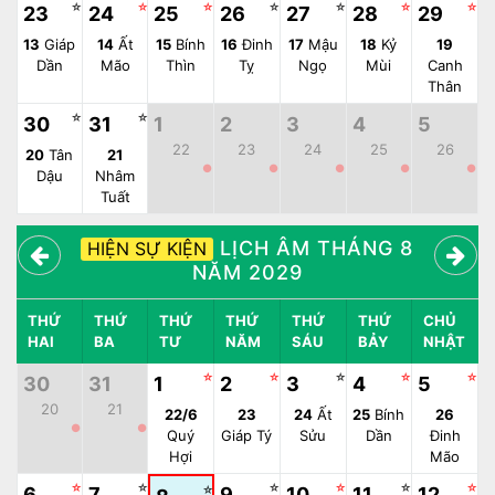
☆
☆
☆
☆
☆
☆
☆
23
24
25
26
27
28
29
13
Giáp
14
Ất
15
Bính
16
Đinh
17
Mậu
18
Kỷ
19
Dần
Mão
Thìn
Tỵ
Ngọ
Mùi
Canh
Thân
☆
☆
30
31
1
2
3
4
5
22
23
24
25
26
20
Tân
21
●
●
●
●
●
Dậu
Nhâm
Tuất
LỊCH ÂM THÁNG 8
HIỆN SỰ KIỆN
NĂM 2029
THỨ
THỨ
THỨ
THỨ
THỨ
THỨ
CHỦ
HAI
BA
TƯ
NĂM
SÁU
BẢY
NHẬT
☆
☆
☆
☆
☆
30
31
1
2
3
4
5
20
21
22/6
23
24
Ất
25
Bính
26
●
●
Quý
Giáp Tý
Sửu
Dần
Đinh
Hợi
Mão
☆
☆
☆
☆
☆
☆
6
7
☆
9
10
11
12