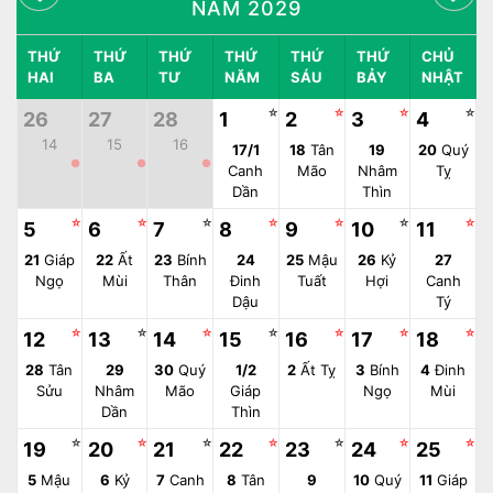
NĂM 2029
THỨ
THỨ
THỨ
THỨ
THỨ
THỨ
CHỦ
HAI
BA
TƯ
NĂM
SÁU
BẢY
NHẬT
☆
☆
☆
☆
26
27
28
1
2
3
4
14
15
16
17/1
18
Tân
19
20
Quý
●
●
●
Canh
Mão
Nhâm
Tỵ
Dần
Thìn
☆
☆
☆
☆
☆
☆
☆
5
6
7
8
9
10
11
21
Giáp
22
Ất
23
Bính
24
25
Mậu
26
Kỷ
27
Ngọ
Mùi
Thân
Đinh
Tuất
Hợi
Canh
Dậu
Tý
☆
☆
☆
☆
☆
☆
☆
12
13
14
15
16
17
18
28
Tân
29
30
Quý
1/2
2
Ất Tỵ
3
Bính
4
Đinh
Sửu
Nhâm
Mão
Giáp
Ngọ
Mùi
Dần
Thìn
☆
☆
☆
☆
☆
☆
☆
19
20
21
22
23
24
25
5
Mậu
6
Kỷ
7
Canh
8
Tân
9
10
Quý
11
Giáp