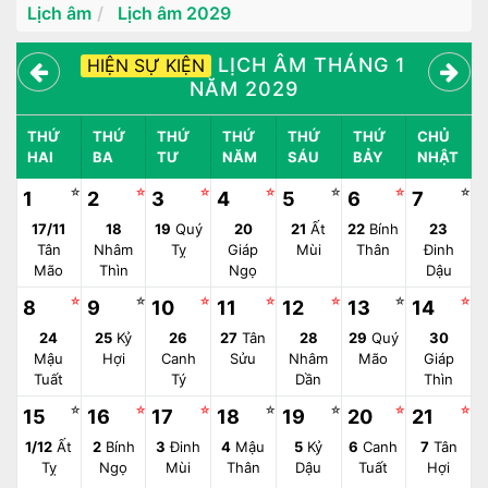
Lịch âm
Lịch âm 2029
LỊCH ÂM THÁNG 1
HIỆN SỰ KIỆN
NĂM 2029
THỨ
THỨ
THỨ
THỨ
THỨ
THỨ
CHỦ
HAI
BA
TƯ
NĂM
SÁU
BẢY
NHẬT
☆
☆
☆
☆
☆
☆
☆
1
2
3
4
5
6
7
17/11
18
19
Quý
20
21
Ất
22
Bính
23
Tân
Nhâm
Tỵ
Giáp
Mùi
Thân
Đinh
Mão
Thìn
Ngọ
Dậu
☆
☆
☆
☆
☆
☆
☆
8
9
10
11
12
13
14
24
25
Kỷ
26
27
Tân
28
29
Quý
30
Mậu
Hợi
Canh
Sửu
Nhâm
Mão
Giáp
Tuất
Tý
Dần
Thìn
☆
☆
☆
☆
☆
☆
☆
15
16
17
18
19
20
21
1/12
Ất
2
Bính
3
Đinh
4
Mậu
5
Kỷ
6
Canh
7
Tân
Tỵ
Ngọ
Mùi
Thân
Dậu
Tuất
Hợi