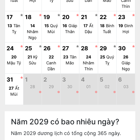
Tuất
Hợi
Tý
Sửu
Dần
Mão
Canh
Thìn
☆
☆
☆
☆
☆
☆
☆
17
18
19
20
21
22
23
13
Tân
14
15
Quý
16
Giáp
17
Ất
18
Bính
19
Đinh
Tỵ
Nhâm
Mùi
Thân
Dậu
Tuất
Hợi
Ngọ
☆
☆
☆
☆
☆
☆
☆
24
25
26
27
28
29
30
20
21
Kỷ
22
23
Tân
24
25
Quý
26
Mậu Tý
Sửu
Canh
Mão
Nhâm
Tỵ
Giáp
Dần
Thìn
Ngọ
☆
31
1
2
3
4
5
6
28
29
30
01
02
03
27
Ất
●
●
●
●
●
●
Mùi
Năm 2029 có bao nhiêu ngày?
Năm 2029 dương lịch có tổng cộng 365 ngày.