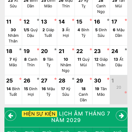
23
Ất
24
Bính
25
Đinh
26
Mậu
27
Kỷ
28
29
Tân
Sửu
Dần
Mão
Thìn
Tỵ
Canh
Mùi
Ngọ
☆
☆
☆
☆
☆
☆
☆
11
12
13
14
15
16
17
30
1/5
Quý
2
Giáp
3
Ất
4
Bính
5
Đinh
6
Mậu
Nhâm
Dậu
Tuất
Hợi
Tý
Sửu
Dần
Thân
☆
☆
☆
☆
☆
☆
☆
18
19
20
21
22
23
24
7
Kỷ
8
Canh
9
Tân
10
11
Quý
12
Giáp
13
Ất
Mão
Thìn
Tỵ
Nhâm
Mùi
Thân
Dậu
Ngọ
☆
☆
☆
☆
☆
☆
25
26
27
28
29
30
1
20
14
Bính
15
Đinh
16
Mậu
17
Kỷ
18
19
Tân
●
Tuất
Hợi
Tý
Sửu
Canh
Mão
Dần
LỊCH ÂM THÁNG 7
HIỆN SỰ KIỆN
NĂM 2029