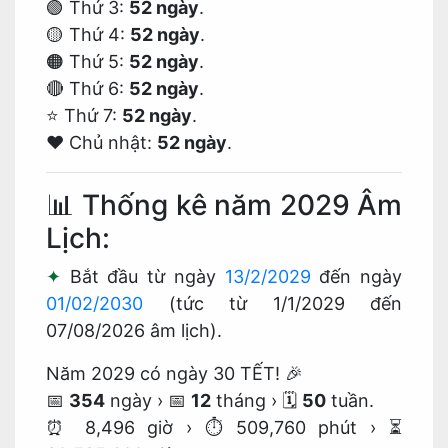
🟢 Thứ 3:
52 ngày
.
🟡 Thứ 4:
52 ngày
.
🟠 Thứ 5:
52 ngày
.
🔴 Thứ 6:
52 ngày
.
⭐ Thứ 7:
52 ngày
.
❤️ Chủ nhật:
52 ngày
.
📊 Thống kê năm 2029 Âm
Lịch:
Bắt đầu từ ngày
13/2/2029
đến ngày
01/02/2030
(tức từ 1/1/2029 đến
07/08/2026 âm lịch).
Năm 2029 có ngày 30 TẾT! 🎉
📅
354
ngày
›
📅
12
tháng
›
🗓️
50
tuần.
⏰ 8,496 giờ
›
⏱️ 509,760 phút
›
⏳