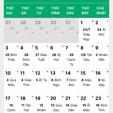
THỨ
THỨ
THỨ
THỨ
THỨ
THỨ
CHỦ
HAI
BA
TƯ
NĂM
SÁU
BẢY
NHẬT
☆
☆
27
28
29
30
31
1
2
18
19
20
21
22
23/7
24
Ất
●
●
●
●
●
Giáp
Mùi
Ngọ
☆
☆
☆
☆
☆
☆
☆
3
4
5
6
7
8
9
25
Bính
26
27
Mậu
28
Kỷ
29
1/8
Tân
2
Nhâm
Thân
Đinh
Tuất
Hợi
Canh
Sửu
Dần
Dậu
Tý
☆
☆
☆
☆
☆
☆
☆
10
11
12
13
14
15
16
3
Quý
4
Giáp
5
Ất Tỵ
6
Bính
7
Đinh
8
Mậu
9
Kỷ
Mão
Thìn
Ngọ
Mùi
Thân
Dậu
☆
☆
☆
☆
☆
☆
☆
17
18
19
20
21
22
23
10
11
Tân
12
13
Quý
14
Giáp
15
Ất
16
Bính
Canh
Hợi
Nhâm
Sửu
Dần
Mão
Thìn