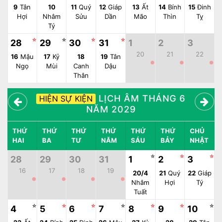
9
Tân
10
11
Quý
12
Giáp
13
Ất
14
Bính
15
Đinh
Hợi
Nhâm
Sửu
Dần
Mão
Thìn
Tỵ
Tý
☆
☆
☆
☆
28
29
30
31
1
2
3
20
21
22
16
Mậu
17
Kỷ
18
19
Tân
●
●
●
Ngọ
Mùi
Canh
Dậu
Thân
LỊCH ÂM THÁNG 6
HIỆN SỰ KIỆN
NĂM 2029
THỨ
THỨ
THỨ
THỨ
THỨ
THỨ
CHỦ
HAI
BA
TƯ
NĂM
SÁU
BẢY
NHẬT
☆
☆
☆
28
29
30
31
1
2
3
16
17
18
19
20/4
21
Quý
22
Giáp
●
●
●
●
Nhâm
Hợi
Tý
Tuất
☆
☆
☆
☆
☆
☆
☆
4
5
6
7
8
9
10