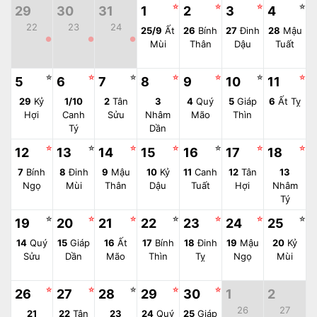
☆
☆
☆
☆
29
30
31
1
2
3
4
22
23
24
25/9
Ất
26
Bính
27
Đinh
28
Mậu
●
●
●
Mùi
Thân
Dậu
Tuất
☆
☆
☆
☆
☆
☆
☆
5
6
7
8
9
10
11
29
Kỷ
1/10
2
Tân
3
4
Quý
5
Giáp
6
Ất Tỵ
Hợi
Canh
Sửu
Nhâm
Mão
Thìn
Tý
Dần
☆
☆
☆
☆
☆
☆
☆
12
13
14
15
16
17
18
7
Bính
8
Đinh
9
Mậu
10
Kỷ
11
Canh
12
Tân
13
Ngọ
Mùi
Thân
Dậu
Tuất
Hợi
Nhâm
Tý
☆
☆
☆
☆
☆
☆
☆
19
20
21
22
23
24
25
14
Quý
15
Giáp
16
Ất
17
Bính
18
Đinh
19
Mậu
20
Kỷ
Sửu
Dần
Mão
Thìn
Tỵ
Ngọ
Mùi
☆
☆
☆
☆
☆
26
27
28
29
30
1
2
26
27
21
22
Tân
23
24
Quý
25
Giáp