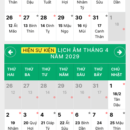
Thân
Dậu
Tuất
Hợi
Nhâm
Sửu
Dần
Tý
☆
☆
☆
☆
☆
☆
26
27
28
29
30
31
1
18
12
Ất
13
Bính
14
Đinh
15
Mậu
16
Kỷ
17
●
Mão
Thìn
Tỵ
Ngọ
Mùi
Canh
Thân
LỊCH ÂM THÁNG 4
HIỆN SỰ KIỆN
NĂM 2029
THỨ
THỨ
THỨ
THỨ
THỨ
THỨ
CHỦ
HAI
BA
TƯ
NĂM
SÁU
BẢY
NHẬT
☆
26
27
28
29
30
31
1
12
13
14
15
16
17
18/2
●
●
●
●
●
●
Tân
Dậu
☆
☆
☆
☆
☆
☆
☆
2
3
4
5
6
7
8
19
20
Quý
21
Giáp
22
Ất
23
Bính
24
25
Mậu
Nhâm
Hợi
Tý
Sửu
Dần
Đinh
Thìn