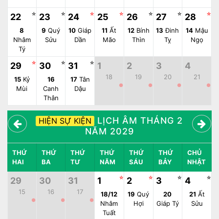
☆
☆
☆
☆
☆
☆
☆
22
23
24
25
26
27
28
8
9
Quý
10
Giáp
11
Ất
12
Bính
13
Đinh
14
Mậu
Nhâm
Sửu
Dần
Mão
Thìn
Tỵ
Ngọ
Tý
☆
☆
☆
29
30
31
1
2
3
4
18
19
20
21
15
Kỷ
16
17
Tân
●
●
●
●
Mùi
Canh
Dậu
Thân
LỊCH ÂM THÁNG 2
HIỆN SỰ KIỆN
NĂM 2029
THỨ
THỨ
THỨ
THỨ
THỨ
THỨ
CHỦ
HAI
BA
TƯ
NĂM
SÁU
BẢY
NHẬT
☆
☆
☆
☆
29
30
31
1
2
3
4
15
16
17
18/12
19
Quý
20
21
Ất
●
●
●
Nhâm
Hợi
Giáp Tý
Sửu
Tuất