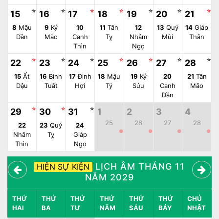
☆
☆
☆
☆
☆
☆
☆
15
16
17
18
19
20
21
8
Mậu
9
Kỷ
10
11
Tân
12
13
Quý
14
Giáp
Dần
Mão
Canh
Tỵ
Nhâm
Mùi
Thân
Thìn
Ngọ
☆
☆
☆
☆
☆
☆
☆
22
23
24
25
26
27
28
15
Ất
16
Bính
17
Đinh
18
Mậu
19
Kỷ
20
21
Tân
Dậu
Tuất
Hợi
Tý
Sửu
Canh
Mão
Dần
☆
☆
☆
29
30
31
1
2
3
4
25
26
27
28
22
23
Quý
24
●
●
●
●
Nhâm
Tỵ
Giáp
Thìn
Ngọ
LỊCH ÂM THÁNG 11
HIỆN SỰ KIỆN
NĂM 2029
THỨ
THỨ
THỨ
THỨ
THỨ
THỨ
CHỦ
HAI
BA
TƯ
NĂM
SÁU
BẢY
NHẬT