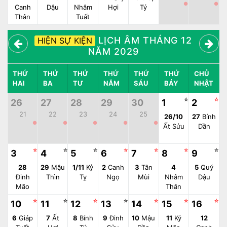
●
●
Canh
Dậu
Nhâm
Hợi
Tý
Thân
Tuất
LỊCH ÂM THÁNG 12
HIỆN SỰ KIỆN
NĂM 2029
THỨ
THỨ
THỨ
THỨ
THỨ
THỨ
CHỦ
HAI
BA
TƯ
NĂM
SÁU
BẢY
NHẬT
☆
☆
26
27
28
29
30
1
2
21
22
23
24
25
26/10
27
Bính
●
●
●
●
●
Ất Sửu
Dần
☆
☆
☆
☆
☆
☆
☆
3
4
5
6
7
8
9
28
29
Mậu
1/11
Kỷ
2
Canh
3
Tân
4
5
Quý
Đinh
Thìn
Tỵ
Ngọ
Mùi
Nhâm
Dậu
Mão
Thân
☆
☆
☆
☆
☆
☆
☆
10
11
12
13
14
15
16
6
Giáp
7
Ất
8
Bính
9
Đinh
10
Mậu
11
Kỷ
12