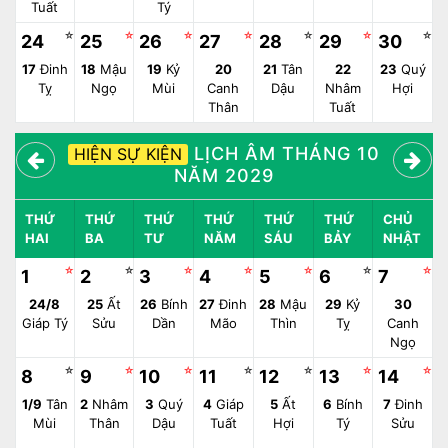
Tuất
Tý
☆
☆
☆
☆
☆
☆
☆
24
25
26
27
28
29
30
17
Đinh
18
Mậu
19
Kỷ
20
21
Tân
22
23
Quý
Tỵ
Ngọ
Mùi
Canh
Dậu
Nhâm
Hợi
Thân
Tuất
LỊCH ÂM THÁNG 10
HIỆN SỰ KIỆN
NĂM 2029
THỨ
THỨ
THỨ
THỨ
THỨ
THỨ
CHỦ
HAI
BA
TƯ
NĂM
SÁU
BẢY
NHẬT
☆
☆
☆
☆
☆
☆
☆
1
2
3
4
5
6
7
24/8
25
Ất
26
Bính
27
Đinh
28
Mậu
29
Kỷ
30
Giáp Tý
Sửu
Dần
Mão
Thìn
Tỵ
Canh
Ngọ
☆
☆
☆
☆
☆
☆
☆
8
9
10
11
12
13
14
1/9
Tân
2
Nhâm
3
Quý
4
Giáp
5
Ất
6
Bính
7
Đinh
Mùi
Thân
Dậu
Tuất
Hợi
Tý
Sửu