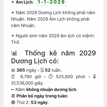
1-1-2029
Âm Lịch
:
Năm 2029 Dương Lịch không phải năm
Nhuận. Năm 2029 Âm Lịch không phải
năm Nhuận.
Người sinh năm 2029 âm lịch có mệnh:
Thổ.
📊 Thống kê năm 2029
Dương Lịch có:
📅
365
ngày
›
🗓️
52
tuần.
⏰ 8,760 giờ
›
⏱️ 525,600 phút
›
⏳
31,536,000 giây.
➖ Năm
không nhuận dương lịch
.
📆
Phân bố ngày trong tuần:
🔵 Thứ 2:
53 ngày
.