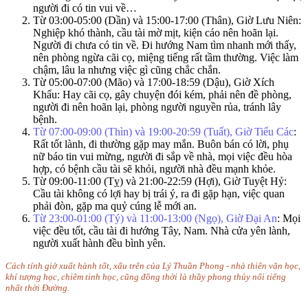
người đi có tin vui về…
Từ 03:00-05:00 (Dần) và 15:00-17:00 (Thân), Giờ Lưu Niên
:
Nghiệp khó thành, cầu tài mờ mịt, kiện cáo nên hoãn lại.
Người đi chưa có tin về. Đi hướng Nam tìm nhanh mới thấy,
nên phòng ngừa cãi cọ, miệng tiếng rất tầm thường. Việc làm
chậm, lâu la nhưng việc gì cũng chắc chắn.
Từ 05:00-07:00 (Mão) và 17:00-18:59 (Dậu), Giờ Xích
Khẩu
: Hay cãi cọ, gây chuyện đói kém, phải nên đề phòng,
người đi nên hoãn lại, phòng người nguyền rủa, tránh lây
bệnh.
Từ 07:00-09:00 (Thìn) và 19:00-20:59 (Tuất), Giờ Tiểu Các
:
Rất tốt lành, đi thường gặp may mắn. Buôn bán có lời, phụ
nữ báo tin vui mừng, người đi sắp về nhà, mọi việc đều hòa
hợp, có bệnh cầu tài sẽ khỏi, người nhà đều mạnh khỏe.
Từ 09:00-11:00 (Tỵ) và 21:00-22:59 (Hợi), Giờ Tuyệt Hỷ
:
Cầu tài không có lợi hay bị trái ý, ra đi gặp hạn, việc quan
phải đòn, gặp ma quỷ cúng lễ mới an.
Từ 23:00-01:00 (Tý) và 11:00-13:00 (Ngọ), Giờ Đại An
: Mọi
việc đều tốt, cầu tài đi hướng Tây, Nam. Nhà cửa yên lành,
người xuất hành đều bình yên.
Cách tính giờ xuất hành tốt, xấu trên của Lý Thuần Phong - nhà thiên văn học,
khí tượng học, chiêm tinh học, cũng đồng thời là thầy phong thủy nổi tiếng
nhất thời Đường.