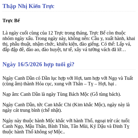
Thập Nhị Kiến Trực
Trực Bế
Là ngày cuối cùng của 12 Trực trong tháng, Trực Bế còn thuộc
nhóm ngày xấu. Trong ngày này, không nên: Cầu y, xuất hành, khai
thị, phẫu thuật, nhậm chức, khiếu kiện, đào giếng. Có thể: Lấp vá,
đắp đập đê, đào ao, đào huyệt, tư tế, xây vá tường vách đã lở…
Ngày 16/5/2026 hợp tuổi gì?
Ngày Canh Dần
có Dần lục hợp với Hợi, tam hợp với Ngọ và Tuất
(cùng âm) thành Hỏa cục, xung với Thân – Tỵ – Hợi, hại .
Nạp âm: Canh Dần là ngày Tùng Bách Mộc (Gỗ tùng bách).
Ngày
Canh Dần
, tức Can khắc Chi (Kim khắc Mộc), ngày này là
ngày cát trung bình (chế nhật).
Ngày này thuộc hành Mộc khắc với hành Thổ, ngoại trừ các tuổi:
Canh Ngọ, Mậu Thân, Bính Thìn, Tân Mùi, Kỷ Dậu và Đinh Tỵ
thuộc hành Thổ không sợ Mộc..