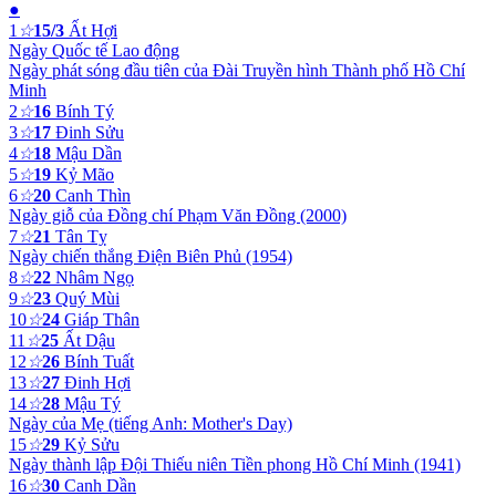
●
1
☆
15/3
Ất Hợi
Ngày Quốc tế Lao động
Ngày phát sóng đầu tiên của Đài Truyền hình Thành phố Hồ Chí
Minh
2
☆
16
Bính Tý
3
☆
17
Đinh Sửu
4
☆
18
Mậu Dần
5
☆
19
Kỷ Mão
6
☆
20
Canh Thìn
Ngày giỗ của Đồng chí Phạm Văn Đồng (2000)
7
☆
21
Tân Tỵ
Ngày chiến thắng Điện Biên Phủ (1954)
8
☆
22
Nhâm Ngọ
9
☆
23
Quý Mùi
10
☆
24
Giáp Thân
11
☆
25
Ất Dậu
12
☆
26
Bính Tuất
13
☆
27
Đinh Hợi
14
☆
28
Mậu Tý
Ngày của Mẹ (tiếng Anh: Mother's Day)
15
☆
29
Kỷ Sửu
Ngày thành lập Đội Thiếu niên Tiền phong Hồ Chí Minh (1941)
16
☆
30
Canh Dần