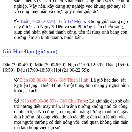
sao Thiếu Vi và sao Thiên Khái chiếu sáng, hợp với việc khởi
nghiệp. Vậy nên, xây dựng sự nghiệp vào khung giờ này sẽ
vô cùng may mắn và được quý nhân giúp đỡ.
🐶
Tuất (19:00-20:59) - Giờ Tư Mệnh
: Khung giờ hoàng đạo
này được sao Nguyệt Tiên và sao Phượng Liễn chiếu sáng,
giúp chủ nhân gặt hái thành công, tiền tài rủng rỉnh bằng con
đường làm ăn kinh doanh, buôn bán.
Giờ Hắc Đạo (giờ xấu)
Dần (3:00-4:59); Mão (5:00-6:59); Ngọ (11:00-12:59); Thân (15:00-
16:59); Dậu (17:00-18:59); Hợi (21:00-22:59);
🐯
Dần (03:00-04:59) - Giờ Thiên Hình
: Là giờ hắc đạo, rất
kỵ kiện tụng. Thiên Hình là một hung tinh mang ý nghĩa hình
khắc, tai ách.
🐱
Mão (05:00-06:59) - Giờ Chu Tước
: Là giờ hắc đạo sẽ cản
trở những điều may mắn, làm ảnh hưởng không nhỏ tới công
danh tài lộc. Nó cũng tạo ra nguồn năng lượng mạnh mẽ, gây
ảnh hưởng tới công việc, do có tác động đến tâm lý nên việc
mọi người thường có tính nóng vội, chủ quan không cẩn thận
mà làm hỏng việc đại sự.