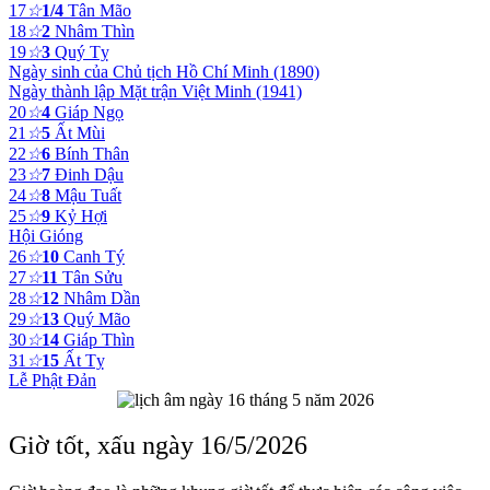
17
☆
1/4
Tân Mão
18
☆
2
Nhâm Thìn
19
☆
3
Quý Tỵ
Ngày sinh của Chủ tịch Hồ Chí Minh (1890)
Ngày thành lập Mặt trận Việt Minh (1941)
20
☆
4
Giáp Ngọ
21
☆
5
Ất Mùi
22
☆
6
Bính Thân
23
☆
7
Đinh Dậu
24
☆
8
Mậu Tuất
25
☆
9
Kỷ Hợi
Hội Gióng
26
☆
10
Canh Tý
27
☆
11
Tân Sửu
28
☆
12
Nhâm Dần
29
☆
13
Quý Mão
30
☆
14
Giáp Thìn
31
☆
15
Ất Tỵ
Lễ Phật Đản
Giờ tốt, xấu ngày 16/5/2026