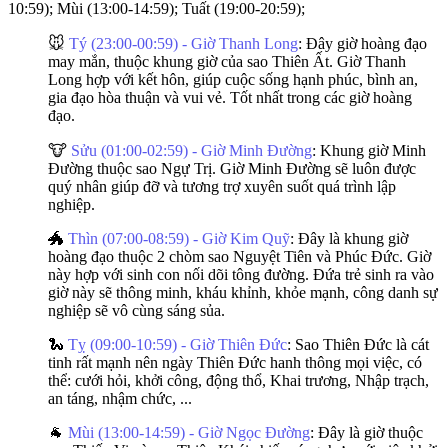
10:59); Mùi (13:00-14:59); Tuất (19:00-20:59);
🐭
Tý (23:00-00:59) - Giờ Thanh Long
: Đây giờ hoàng đạo
may mắn, thuộc khung giờ của sao Thiên Ất. Giờ Thanh
Long hợp với kết hôn, giúp cuộc sống hạnh phúc, bình an,
gia đạo hòa thuận và vui vẻ. Tốt nhất trong các giờ hoàng
đạo.
🐮
Sửu (01:00-02:59) - Giờ Minh Đường
: Khung giờ Minh
Đường thuộc sao Ngự Trị. Giờ Minh Đường sẽ luôn được
quý nhân giúp đỡ và tương trợ xuyên suốt quá trình lập
nghiệp.
🐲
Thìn (07:00-08:59) - Giờ Kim Quỹ
: Đây là khung giờ
hoàng đạo thuộc 2 chòm sao Nguyệt Tiên và Phúc Đức. Giờ
này hợp với sinh con nối dõi tông đường. Đứa trẻ sinh ra vào
giờ này sẽ thông minh, kháu khỉnh, khỏe mạnh, công danh sự
nghiệp sẽ vô cùng sáng sủa.
🐍
Tỵ (09:00-10:59) - Giờ Thiên Đức
: Sao Thiên Đức là cát
tinh rất mạnh nên ngày Thiên Đức hanh thông mọi việc, có
thể: cưới hỏi, khởi công, động thổ, Khai trương, Nhập trạch,
an táng, nhậm chức, ...
🐐
Mùi (13:00-14:59) - Giờ Ngọc Đường
: Đây là giờ thuộc