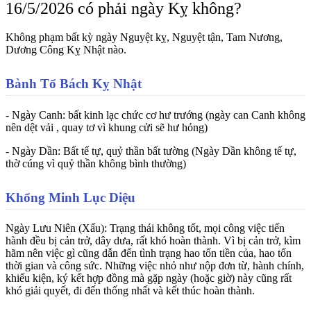
16/5/2026 có phải ngày Kỵ không?
Không phạm bất kỳ ngày Nguyệt kỵ, Nguyệt tận, Tam Nương,
Dương Công Kỵ Nhật nào.
Bành Tổ Bách Kỵ Nhật
-
Ngày Canh
: bất kinh lạc chức cơ hư trướng (ngày can Canh không
nên dệt vải , quay tơ vì khung cửi sẽ hư hỏng)
-
Ngày Dần
: Bất tế tự, quỷ thần bất tường (Ngày Dần không tế tự,
thờ cúng vì quỷ thần không bình thường)
Khổng Minh Lục Diệu
Ngày Lưu Niên (Xấu)
: Trạng thái không tốt, mọi công việc tiến
hành đều bị cản trở, dây dưa, rất khó hoàn thành. Vì bị cản trở, kìm
hãm nên việc gì cũng dẫn đến tình trạng hao tốn tiền của, hao tốn
thời gian và công sức. Những việc nhỏ như nộp đơn từ, hành chính,
khiếu kiện, ký kết hợp đồng mà gặp ngày (hoặc giờ) này cũng rất
khó giải quyết, đi đến thống nhất và kết thúc hoàn thành.