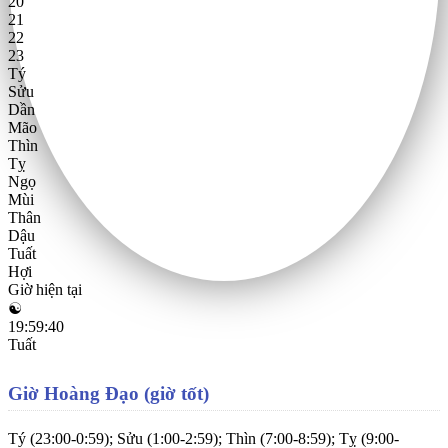
20
21
22
23
Tý
Sửu
Dần
Mão
Thìn
Tỵ
Ngọ
Mùi
Thân
Dậu
Tuất
Hợi
Giờ hiện tại
☯
19:59:41
Tuất
Giờ Hoàng Đạo (giờ tốt)
Tý (23:00-0:59); Sửu (1:00-2:59); Thìn (7:00-8:59); Tỵ (9:00-