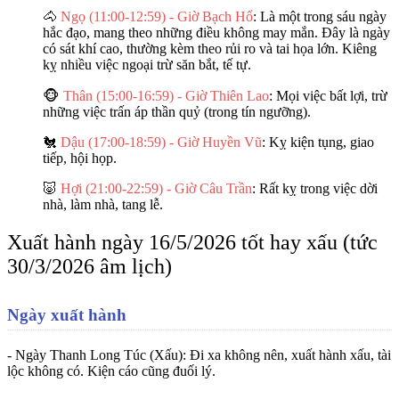
🐴
Ngọ (11:00-12:59) - Giờ Bạch Hổ
: Là một trong sáu ngày
hắc đạo, mang theo những điều không may mắn. Đây là ngày
có sát khí cao, thường kèm theo rủi ro và tai họa lớn. Kiêng
kỵ nhiều việc ngoại trừ săn bắt, tế tự.
🐵
Thân (15:00-16:59) - Giờ Thiên Lao
: Mọi việc bất lợi, trừ
những việc trấn áp thần quỷ (trong tín ngưỡng).
🐔
Dậu (17:00-18:59) - Giờ Huyền Vũ
: Kỵ kiện tụng, giao
tiếp, hội họp.
🐷
Hợi (21:00-22:59) - Giờ Câu Trần
: Rất kỵ trong việc dời
nhà, làm nhà, tang lễ.
Xuất hành ngày 16/5/2026 tốt hay xấu (tức
30/3/2026 âm lịch)
Ngày xuất hành
-
Ngày Thanh Long Túc (Xấu)
: Đi xa không nên, xuất hành xấu, tài
lộc không có. Kiện cáo cũng đuối lý.