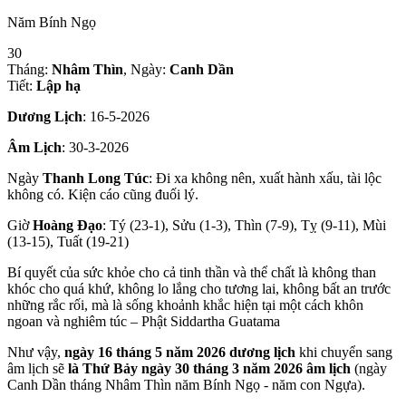
Năm Bính Ngọ
30
Tháng:
Nhâm Thìn
, Ngày:
Canh Dần
Tiết:
Lập hạ
Dương Lịch
:
16-5-2026
Âm Lịch
:
30-3-2026
Ngày
Thanh Long Túc
: Đi xa không nên, xuất hành xấu, tài lộc
không có. Kiện cáo cũng đuối lý.
Giờ
Hoàng Đạo
: Tý (23-1), Sửu (1-3), Thìn (7-9), Tỵ (9-11), Mùi
(13-15), Tuất (19-21)
Bí quyết của sức khỏe cho cả tinh thần và thể chất là không than
khóc cho quá khứ, không lo lắng cho tương lai, không bất an trước
những rắc rối, mà là sống khoảnh khắc hiện tại một cách khôn
ngoan và nghiêm túc – Phật Siddartha Guatama
Như vậy,
ngày 16 tháng 5 năm 2026 dương lịch
khi chuyển sang
âm lịch sẽ
là Thứ Bảy ngày 30 tháng 3 năm 2026 âm lịch
(ngày
Canh Dần tháng Nhâm Thìn năm Bính Ngọ - năm con Ngựa).