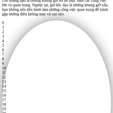
Giờ hoàng đạo là những khung giờ tốt để thực hiện các công việc
lớn và quan trọng. Ngược lại, giờ hắc đạo là những khung giờ xấu,
bạn không nên tiến hành làm những công việc quan trọng để tránh
gặp những điều không may và xui xẻo.
0
1
2
3
4
5
6
7
8
9
10
11
12
13
14
15
16
17
18
19