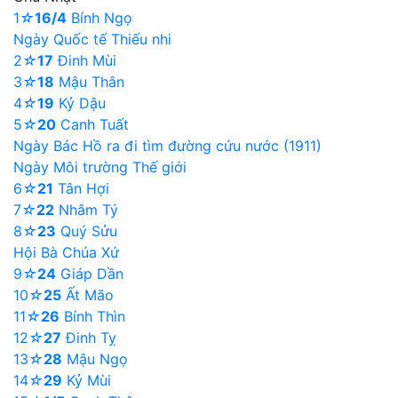
1
☆
16/4
Bính Ngọ
Ngày Quốc tế Thiếu nhi
2
☆
17
Đinh Mùi
3
☆
18
Mậu Thân
4
☆
19
Kỷ Dậu
5
☆
20
Canh Tuất
Ngày Bác Hồ ra đi tìm đường cứu nước (1911)
Ngày Môi trường Thế giới
6
☆
21
Tân Hợi
7
☆
22
Nhâm Tý
8
☆
23
Quý Sửu
Hội Bà Chúa Xứ
9
☆
24
Giáp Dần
10
☆
25
Ất Mão
11
☆
26
Bính Thìn
12
☆
27
Đinh Tỵ
13
☆
28
Mậu Ngọ
14
☆
29
Kỷ Mùi