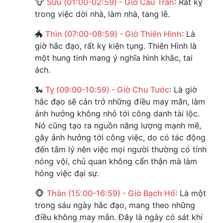
🐮
Sửu (01:00-02:59) - Giờ Câu Trần
: Rất kỵ
trong việc dời nhà, làm nhà, tang lễ.
🐲
Thìn (07:00-08:59) - Giờ Thiên Hình
: Là
giờ hắc đạo, rất kỵ kiện tụng. Thiên Hình là
một hung tinh mang ý nghĩa hình khắc, tai
ách.
🐍
Tỵ (09:00-10:59) - Giờ Chu Tước
: Là giờ
hắc đạo sẽ cản trở những điều may mắn, làm
ảnh hưởng không nhỏ tới công danh tài lộc.
Nó cũng tạo ra nguồn năng lượng mạnh mẽ,
gây ảnh hưởng tới công việc, do có tác động
đến tâm lý nên việc mọi người thường có tính
nóng vội, chủ quan không cẩn thận mà làm
hỏng việc đại sự.
🐵
Thân (15:00-16:59) - Giờ Bạch Hổ
: Là một
trong sáu ngày hắc đạo, mang theo những
điều không may mắn. Đây là ngày có sát khí