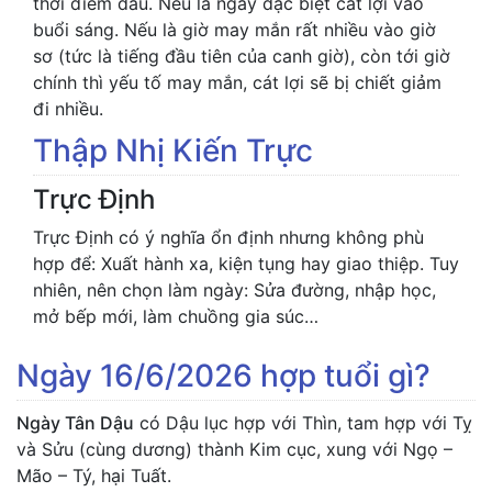
thời điểm đầu. Nếu là ngày đặc biệt cát lợi vào
buổi sáng. Nếu là giờ may mắn rất nhiều vào giờ
sơ (tức là tiếng đầu tiên của canh giờ), còn tới giờ
chính thì yếu tố may mắn, cát lợi sẽ bị chiết giảm
đi nhiều.
Thập Nhị Kiến Trực
Trực Định
Trực Định có ý nghĩa ổn định nhưng không phù
hợp để: Xuất hành xa, kiện tụng hay giao thiệp. Tuy
nhiên, nên chọn làm ngày: Sửa đường, nhập học,
mở bếp mới, làm chuồng gia súc…
Ngày 16/6/2026 hợp tuổi gì?
Ngày Tân Dậu
có Dậu lục hợp với Thìn, tam hợp với Tỵ
và Sửu (cùng dương) thành Kim cục, xung với Ngọ –
Mão – Tý, hại Tuất.