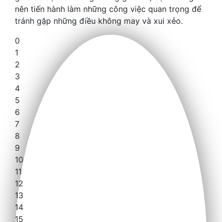
nên tiến hành làm những công việc quan trọng để
tránh gặp những điều không may và xui xẻo.
0
1
2
3
4
5
6
7
8
9
10
11
12
13
14
15