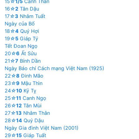
15
☆
1/5
Canh Thân
16
☆
2
Tân Dậu
17
☆
3
Nhâm Tuất
Ngày của Bố
18
☆
4
Quý Hợi
19
☆
5
Giáp Tý
Tết Đoan Ngọ
20
☆
6
Ất Sửu
21
☆
7
Bính Dần
Ngày Báo chí Cách mạng Việt Nam (1925)
22
☆
8
Đinh Mão
23
☆
9
Mậu Thìn
24
☆
10
Kỷ Tỵ
25
☆
11
Canh Ngọ
26
☆
12
Tân Mùi
27
☆
13
Nhâm Thân
28
☆
14
Quý Dậu
Ngày Gia đình Việt Nam (2001)
29
☆
15
Giáp Tuất