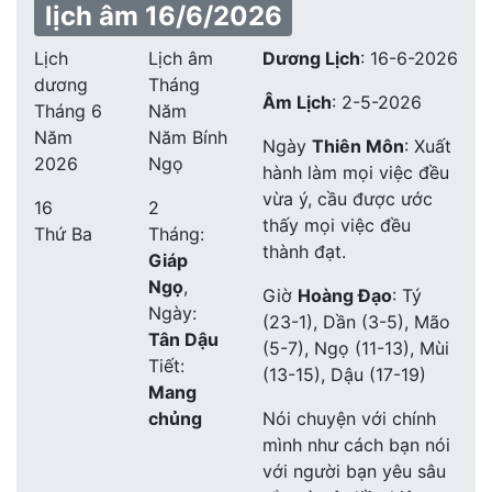
lịch âm 16/6/2026
Lịch
Lịch âm
Dương Lịch
:
16-6-2026
dương
Tháng
Âm Lịch
:
2-5-2026
Tháng 6
Năm
Năm
Năm Bính
Ngày
Thiên Môn
: Xuất
2026
Ngọ
hành làm mọi việc đều
vừa ý, cầu được ước
16
2
thấy mọi việc đều
Thứ Ba
Tháng:
thành đạt.
Giáp
Ngọ
,
Giờ
Hoàng Đạo
: Tý
Ngày:
(23-1), Dần (3-5), Mão
Tân Dậu
(5-7), Ngọ (11-13), Mùi
Tiết:
(13-15), Dậu (17-19)
Mang
chủng
Nói chuyện với chính
mình như cách bạn nói
với người bạn yêu sâu