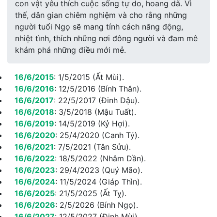
con vật yêu thích cuộc sống tự do, hoang dã. Vì
thế, dân gian chiêm nghiệm và cho rằng những
người tuổi Ngọ sẽ mang tính cách năng động,
nhiệt tình, thích những nơi đông người và đam mê
khám phá những điều mới mẻ.
16/6/2015
:
1/5/2015 (Ất Mùi).
16/6/2016
:
12/5/2016 (Bính Thân).
16/6/2017
:
22/5/2017 (Đinh Dậu).
16/6/2018
:
3/5/2018 (Mậu Tuất).
16/6/2019
:
14/5/2019 (Kỷ Hợi).
16/6/2020
:
25/4/2020 (Canh Tý).
16/6/2021
:
7/5/2021 (Tân Sửu).
16/6/2022
:
18/5/2022 (Nhâm Dần).
16/6/2023
:
29/4/2023 (Quý Mão).
16/6/2024
:
11/5/2024 (Giáp Thìn).
16/6/2025
:
21/5/2025 (Ất Tỵ).
16/6/2026
:
2/5/2026 (Bính Ngọ).
16/6/2027
:
12/5/2027 (Đinh Mùi).