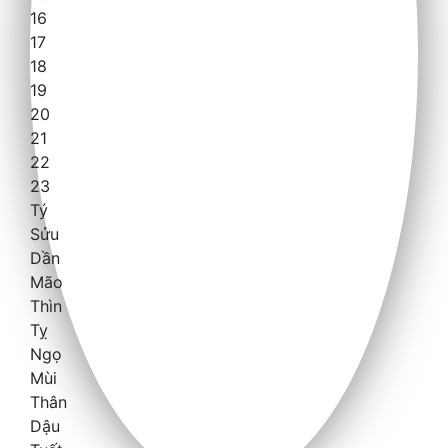
16
17
18
19
20
21
22
23
Tý
Sửu
Dần
Mão
Thìn
Tỵ
Ngọ
Mùi
Thân
Dậu