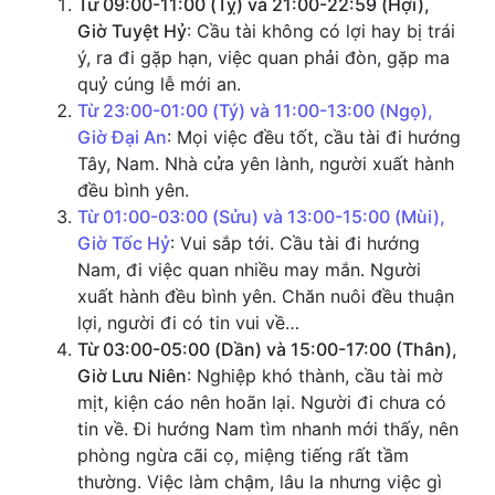
Từ 09:00-11:00 (Tỵ) và 21:00-22:59 (Hợi),
Giờ Tuyệt Hỷ
: Cầu tài không có lợi hay bị trái
ý, ra đi gặp hạn, việc quan phải đòn, gặp ma
quỷ cúng lễ mới an.
Từ 23:00-01:00 (Tý) và 11:00-13:00 (Ngọ),
Giờ Đại An
: Mọi việc đều tốt, cầu tài đi hướng
Tây, Nam. Nhà cửa yên lành, người xuất hành
đều bình yên.
Từ 01:00-03:00 (Sửu) và 13:00-15:00 (Mùi),
Giờ Tốc Hỷ
: Vui sắp tới. Cầu tài đi hướng
Nam, đi việc quan nhiều may mắn. Người
xuất hành đều bình yên. Chăn nuôi đều thuận
lợi, người đi có tin vui về…
Từ 03:00-05:00 (Dần) và 15:00-17:00 (Thân),
Giờ Lưu Niên
: Nghiệp khó thành, cầu tài mờ
mịt, kiện cáo nên hoãn lại. Người đi chưa có
tin về. Đi hướng Nam tìm nhanh mới thấy, nên
phòng ngừa cãi cọ, miệng tiếng rất tầm
thường. Việc làm chậm, lâu la nhưng việc gì