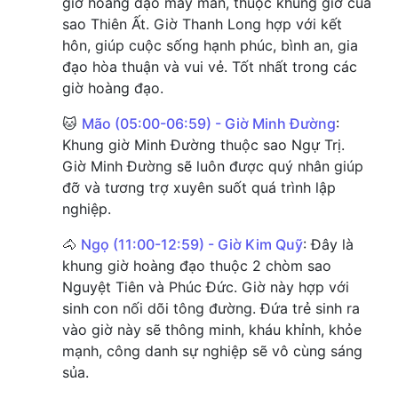
giờ hoàng đạo may mắn, thuộc khung giờ của
sao Thiên Ất. Giờ Thanh Long hợp với kết
hôn, giúp cuộc sống hạnh phúc, bình an, gia
đạo hòa thuận và vui vẻ. Tốt nhất trong các
giờ hoàng đạo.
🐱
Mão (05:00-06:59) - Giờ Minh Đường
:
Khung giờ Minh Đường thuộc sao Ngự Trị.
Giờ Minh Đường sẽ luôn được quý nhân giúp
đỡ và tương trợ xuyên suốt quá trình lập
nghiệp.
🐴
Ngọ (11:00-12:59) - Giờ Kim Quỹ
: Đây là
khung giờ hoàng đạo thuộc 2 chòm sao
Nguyệt Tiên và Phúc Đức. Giờ này hợp với
sinh con nối dõi tông đường. Đứa trẻ sinh ra
vào giờ này sẽ thông minh, kháu khỉnh, khỏe
mạnh, công danh sự nghiệp sẽ vô cùng sáng
sủa.